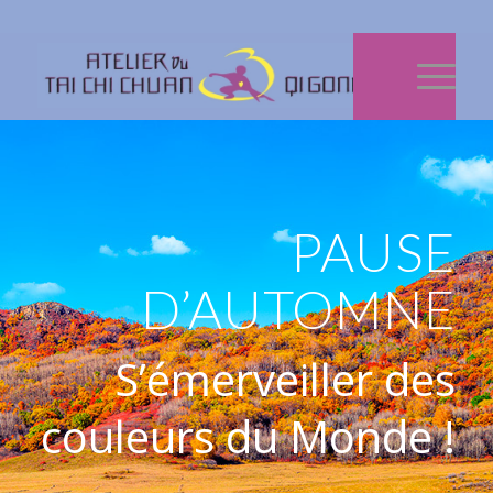
PAUSE
D’AUTOMNE
S’émerveiller des
couleurs du Monde !