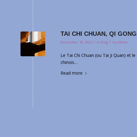
TAI CHI CHUAN, QI GONG…
/
/
December 30, 2023
in
blog
by
admin
Le Tai Chi Chuan (ou Tai Ji Quan) et l
chinois…
Read more